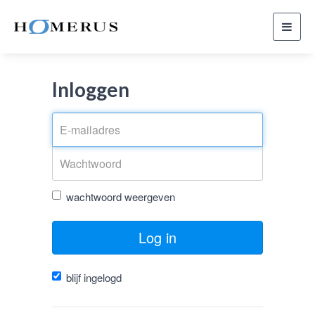
Toggl
navig
Inloggen
wachtwoord weergeven
Log in
blijf ingelogd