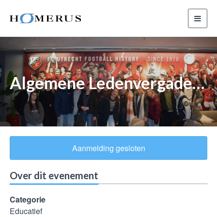
Toggl
navig
Algemene Ledenvergadering
Aanmelding gesloten
Over dit evenement
Categorie
Educatief