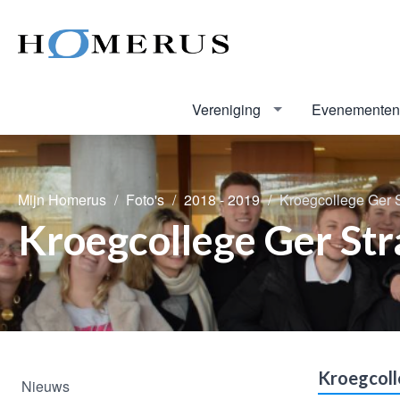
Vereniging
Evenementen
Mijn Homerus
Foto's
2018 - 2019
Kroegcollege Ger S
Kroegcollege Ger Str
Kroegcoll
Nieuws