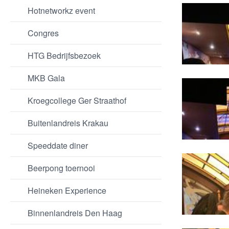
Hotnetworkz event
Congres
HTG Bedrijfsbezoek
MKB Gala
Kroegcollege Ger Straathof
Buitenlandreis Krakau
Speeddate diner
Beerpong toernooi
Heineken Experience
Binnenlandreis Den Haag