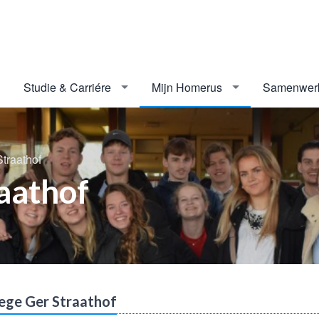
Studie & Carriére
Mijn Homerus
Samenwer
traathof
aathof
ege Ger Straathof