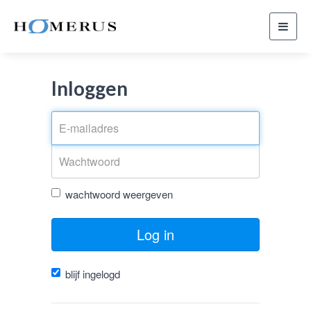
Toggl
navig
Inloggen
wachtwoord weergeven
Log in
blijf ingelogd